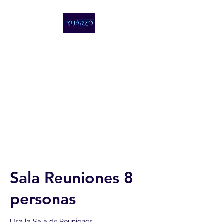
KUARZO
COWORKING,
REPÚBLICA
DOMINICANA
Sala Reuniones 8
personas
Usa la Sala de Reuniones,