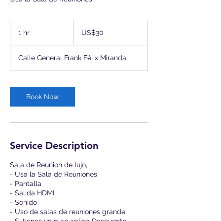
30
dólares
1 hr
1
US$30
estadounidenses
h
Calle General Frank Félix Miranda
Book Now
Service Description
Sala de Reunion de lujo,
- Usa la Sala de Reuniones
- Pantalla
- Salida HDMI
- Sonido
- Uso de salas de reuniones grande