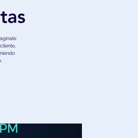
tas
magínate
cliente,
eniendo
.