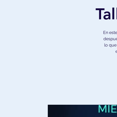
Ta
En este
después
lo que