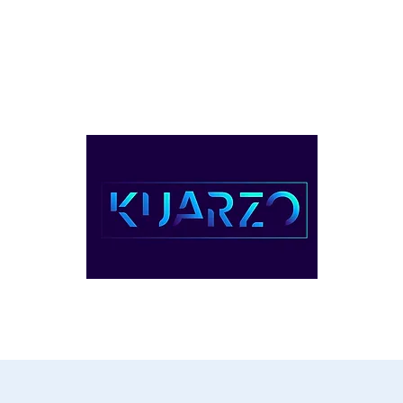
ventos
Servicios
Planes & Precio
Contacto
Videos
1-(809) 22
UARZO COWORKING, REPÚBLICA DOMINIC