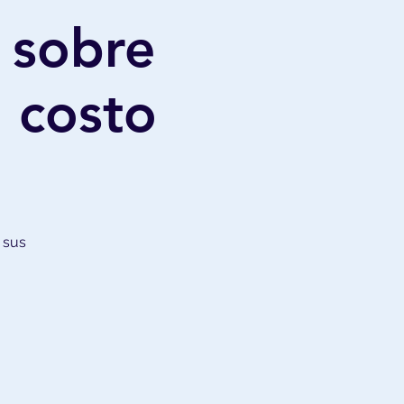
 sobre
, costo
 sus