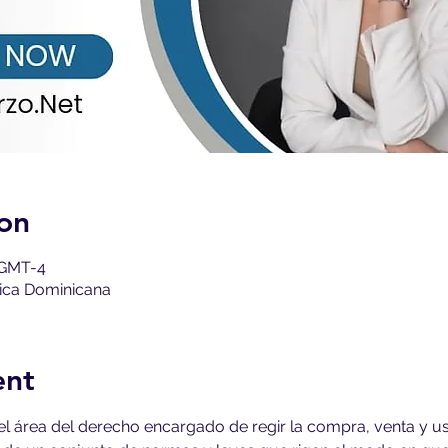
on
 GMT-4
ica Dominicana
ent
 el área del derecho encargado de regir la compra, venta y us