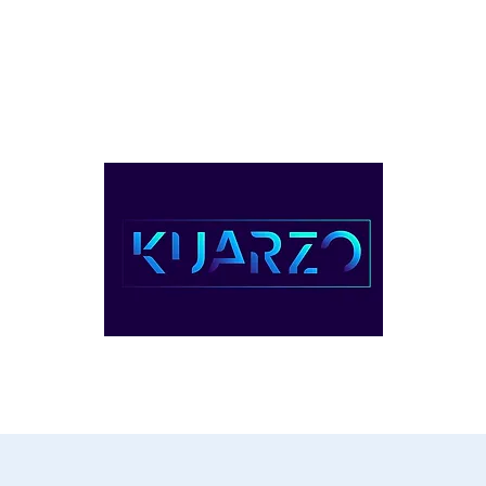
ventos
Servicios
Planes & Precio
Contacto
Videos
1-(809) 22
UARZO COWORKING, REPÚBLICA DOMINIC