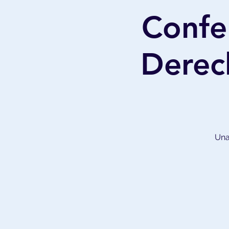
Confe
Derech
Una